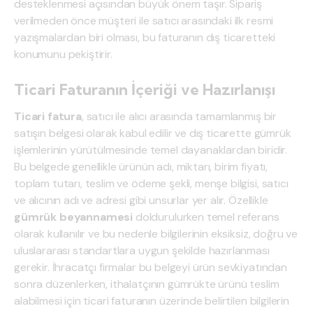
desteklenmesi açısından büyük önem taşır. Sipariş
verilmeden önce müşteri ile satıcı arasındaki ilk resmi
yazışmalardan biri olması, bu faturanın dış ticaretteki
konumunu pekiştirir.
Ticari Faturanın İçeriği ve Hazırlanışı
Ticari fatura
, satıcı ile alıcı arasında tamamlanmış bir
satışın belgesi olarak kabul edilir ve dış ticarette gümrük
işlemlerinin yürütülmesinde temel dayanaklardan biridir.
Bu belgede genellikle ürünün adı, miktarı, birim fiyatı,
toplam tutarı, teslim ve ödeme şekli, menşe bilgisi, satıcı
ve alıcının adı ve adresi gibi unsurlar yer alır. Özellikle
gümrük beyannamesi
doldurulurken temel referans
olarak kullanılır ve bu nedenle bilgilerinin eksiksiz, doğru ve
uluslararası standartlara uygun şekilde hazırlanması
gerekir. İhracatçı firmalar bu belgeyi ürün sevkiyatından
sonra düzenlerken, ithalatçının gümrükte ürünü teslim
alabilmesi için ticari faturanın üzerinde belirtilen bilgilerin