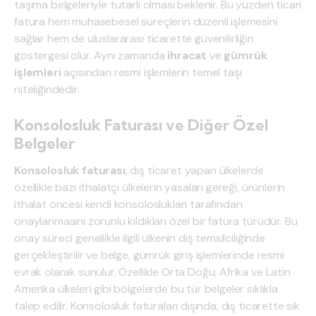
taşıma belgeleriyle tutarlı olması beklenir. Bu yüzden ticari
fatura hem muhasebesel süreçlerin düzenli işlemesini
sağlar hem de uluslararası ticarette güvenilirliğin
göstergesi olur. Aynı zamanda
ihracat
ve
gümrük
işlemleri
açısından resmi işlemlerin temel taşı
niteliğindedir.
Konsolosluk Faturası ve Diğer Özel
Belgeler
Konsolosluk faturası
, dış ticaret yapan ülkelerde
özellikle bazı ithalatçı ülkelerin yasaları gereği, ürünlerin
ithalat öncesi kendi konsoloslukları tarafından
onaylanmasını zorunlu kıldıkları özel bir fatura türüdür. Bu
onay süreci genellikle ilgili ülkenin dış temsilciliğinde
gerçekleştirilir ve belge, gümrük giriş işlemlerinde resmi
evrak olarak sunulur. Özellikle Orta Doğu, Afrika ve Latin
Amerika ülkeleri gibi bölgelerde bu tür belgeler sıklıkla
talep edilir. Konsolosluk faturaları dışında, dış ticarette sık