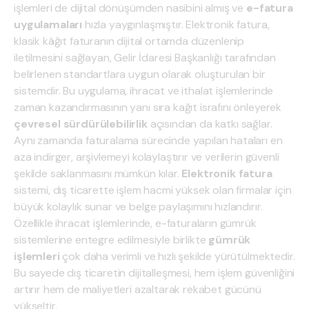
işlemleri de dijital dönüşümden nasibini almış ve
e-fatura
uygulamaları
hızla yaygınlaşmıştır. Elektronik fatura,
klasik kâğıt faturanın dijital ortamda düzenlenip
iletilmesini sağlayan, Gelir İdaresi Başkanlığı tarafından
belirlenen standartlara uygun olarak oluşturulan bir
sistemdir. Bu uygulama, ihracat ve ithalat işlemlerinde
zaman kazandırmasının yanı sıra kağıt israfını önleyerek
çevresel sürdürülebilirlik
açısından da katkı sağlar.
Aynı zamanda faturalama sürecinde yapılan hataları en
aza indirger, arşivlemeyi kolaylaştırır ve verilerin güvenli
şekilde saklanmasını mümkün kılar.
Elektronik fatura
sistemi, dış ticarette işlem hacmi yüksek olan firmalar için
büyük kolaylık sunar ve belge paylaşımını hızlandırır.
Özellikle ihracat işlemlerinde, e-faturaların gümrük
sistemlerine entegre edilmesiyle birlikte
gümrük
işlemleri
çok daha verimli ve hızlı şekilde yürütülmektedir.
Bu sayede dış ticaretin dijitalleşmesi, hem işlem güvenliğini
artırır hem de maliyetleri azaltarak rekabet gücünü
yükseltir.