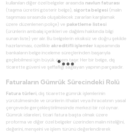
kullanılan diğer özel belgeler arasında
navlun faturası
(taşıma ücretini gösterir belge),
sigorta belgesi
(malın
taşınması sırasında oluşabilecek zararları karşılamak
üzere düzenlenen poliçe) ve
paketleme listesi
(ürünlerin ambalaj içerikleri ve dağılımı hakkında bilgi
sunan liste) yer alır. Bu belgelerin eksiksiz ve doğru şekilde
hazırlanması, özellikle
akreditifli işlemler
kapsamında
bankaların belge inceleme süreçlerinden başarıyla
geçilebilmesi için büyük önem taşır. Her bir belge, dış
ticarette güveni ve şeffaflığı sağlayan yapının parçasıdır.
Faturaların Gümrük Sürecindeki Rolü
Fatura türleri
, dış ticarette gümrük işlemlerinin
yürütülmesinde ve ürünlerin ithalat veya ihracatının yasal
çerçevede gerçekleştirilmesinde merkezi bir rol oynar.
Gümrük idareleri, ticari fatura başta olmak üzere
proforma ve diğer özel belgeler üzerinden malın niteliğini,
değerini, menşeini ve işlem türünü değerlendirerek