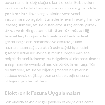
beyannamenin doğruluğunu kontrol eder. Bu belgelerin
eksik ya da hatalı düzenlenmesi durumunda
gümrükte
gecikmelere
, ilave vergi yüklerine veya yasal
yaptırımlara yol açabilir. Bu nedenle hem ihracatçı hem de
ithalatçı firmalar, fatura düzenleme süreçlerinde yüksek
dikkat ve titizlik göstermelidir.
Gümrük müşavirliği
hizmetleri
, bu aşamada firmalara rehberlik ederek
gerekli belgelerin zamanında ve eksiksiz şekilde
hazırlanmasını sağlayarak sürecin sağlıklı işlemesini
güvence altına alır. Ayrıca gümrük süreçleri yalnızca
belgelerle sınırlı kalmayıp, bu belgelerin uluslararası ticaret
anlaşmalarıyla uyumlu olması da büyük önem taşır. Tüm
bu faktörler, fatura ve diğer dış ticaret belgelerinin
sadece evrak değil, aynı zamanda stratejik unsurlar
olduğunu göstermektedir.
Elektronik Fatura Uygulamaları
Son yıllarda teknolojik gelişmelerin etkisiyle dış ticaret