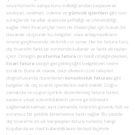
veya hizmetin satışa konu edildiği andan başlayarak
sevkiyat, teslimat, ödeme ve
gümrük işlemleri
gibi tüm
süreçlerde taraflar arasında şeffaflığı ve izlenebilirliği
sağlar. Hem ihracatçılar hem de ithalatçılar için hukuki bir
dayanak oluşturan bu belgeler, olası anlaşmazlıkların
önüne geçilmesinde de kritik rol oynar. Her bir fatura türü,
dış ticaretin farklı bir evresinde kullanılır ve farklı detayları
içerir. Örneğin,
proforma fatura
ön teklif niteliğindeyken,
ticari fatura
satışın gerçekleştiğini belgeleyen resmi
evraktır. Buna ek olarak, bazı ülkelerin özel talepleri
doğrultusunda düzenlenen
konsolosluk faturası
gibi
belgeler de dış ticaret işlemlerine dahil olabilir. Doğru
zamanda ve uygun içerikle düzenlenmiş fatura türleri,
sadece yasal yükümlülüklerin yerine getirilmesini
sağlamakla kalmaz; aynı zamanda ticaretin güvenli, hızlı ve
sorunsuz bir şekilde ilerlemesine katkı sağlar. Bu yazıda
dış ticarette en sık karşılaşılan fatura türlerini, hangi
koşullarda ve nasıl kullanıldıklarını detaylı biçimde