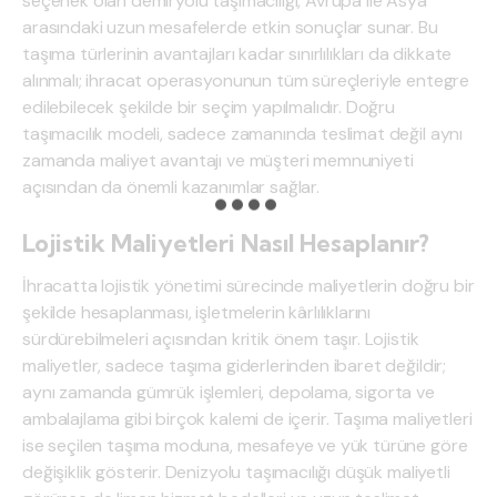
seçenek olan demiryolu taşımacılığı, Avrupa ile Asya
arasındaki uzun mesafelerde etkin sonuçlar sunar. Bu
taşıma türlerinin avantajları kadar sınırlılıkları da dikkate
alınmalı; ihracat operasyonunun tüm süreçleriyle entegre
edilebilecek şekilde bir seçim yapılmalıdır. Doğru
taşımacılık modeli, sadece zamanında teslimat değil aynı
zamanda maliyet avantajı ve müşteri memnuniyeti
açısından da önemli kazanımlar sağlar.
Lojistik Maliyetleri Nasıl Hesaplanır?
İhracatta lojistik yönetimi sürecinde maliyetlerin doğru bir
şekilde hesaplanması, işletmelerin kârlılıklarını
sürdürebilmeleri açısından kritik önem taşır. Lojistik
maliyetler, sadece taşıma giderlerinden ibaret değildir;
aynı zamanda gümrük işlemleri, depolama, sigorta ve
ambalajlama gibi birçok kalemi de içerir. Taşıma maliyetleri
ise seçilen taşıma moduna, mesafeye ve yük türüne göre
değişiklik gösterir. Denizyolu taşımacılığı düşük maliyetli