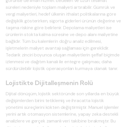
görünse de liman hizmet bedelleri ve uzun teslimat
süreleri nedeniyle toplam maliyeti artırabilir. Gümrük ve
vergi maliyetleri, hedef ülkenin ithalat politikalarına göre
değişiklik gösterirken, sigorta giderleri ürünün değerine ve
taşıma riskine göre belirlenir. Depolama maliyetleri ise
ürünlerin stokta kalma süresine ve depo alanı maliyetine
bağlıdır. Tüm bu kalemlerin doğru analiz edilmesi,
işletmelerin maliyet avantajı sağlaması için gereklidir.
Tedarik zinciri boyunca oluşan maliyetlerin şeffaf biçimde
izlenmesi ve dağıtım kanalı ile entegre çalışması, daha
sürdürülebilir lojistik operasyonları kurmaya olanak tanır.
Lojistikte Dijitalleşmenin Rolü
Dijital dönüşüm, lojistik sektöründe son yıllarda en büyük
değişimlerden birini tetiklemiş ve ihracatta lojistik
yönetimi süreçlerini kökten değiştirmiştir. Manuel işlemler
yerini artık otomasyon sistemlerine, yapay zeka destekli
analizlere ve gerçek zamanlı veri takibine bırakmıştır. Bu