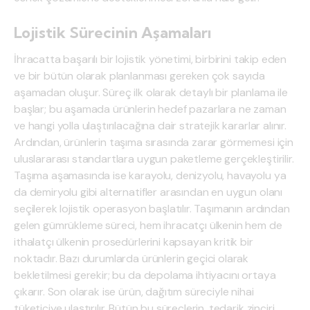
Lojistik Sürecinin Aşamaları
İhracatta başarılı bir lojistik yönetimi, birbirini takip eden
ve bir bütün olarak planlanması gereken çok sayıda
aşamadan oluşur. Süreç ilk olarak detaylı bir planlama ile
başlar; bu aşamada ürünlerin hedef pazarlara ne zaman
ve hangi yolla ulaştırılacağına dair stratejik kararlar alınır.
Ardından, ürünlerin taşıma sırasında zarar görmemesi için
uluslararası standartlara uygun paketleme gerçekleştirilir.
Taşıma aşamasında ise karayolu, denizyolu, havayolu ya
da demiryolu gibi alternatifler arasından en uygun olanı
seçilerek lojistik operasyon başlatılır. Taşımanın ardından
gelen gümrükleme süreci, hem ihracatçı ülkenin hem de
ithalatçı ülkenin prosedürlerini kapsayan kritik bir
noktadır. Bazı durumlarda ürünlerin geçici olarak
bekletilmesi gerekir; bu da depolama ihtiyacını ortaya
çıkarır. Son olarak ise ürün, dağıtım süreciyle nihai
tüketiciye ulaştırılır. Bütün bu süreçlerin, tedarik zinciri