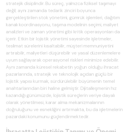
stratejik disiplindir. Bu süreç, yalnızca fiziksel taşımayı
değil; aynı zamanda tedarik zinciri boyunca
gerçekleştirilen stok yönetimi, gümrük işlemleri, dağıtım
kanalı koordinasyonu, taşıma modelinin seçimi, maliyet
analizleri ve zaman yönetimi gibi kritik operasyonları da
içerir. Etkin bir lojistik yönetimi sayesinde işletmeler,
teslimat sürelerini kısaltabilir, müşteri memnuniyetini
artırabilir, maliyetleri düşürebilir ve yasal düzenlemelere
uyum sağlayarak operasyonel riskleri minimize edebilir.
Aynı zamanda küresel rekabetin yoğun olduğu ihracat
pazarlarında, stratejik ve teknolojik açıdan güçlü bir
lojistik yapısı kurmak, sürdürülebilir büyümenin temel
anahtarlarından biri haline gelmiştir. Dijitalleşmenin hız
kazandığı günümüzde, lojistik süreçlerin veriye dayalı
olarak yönetilmesi, karar alma mekanizmalarının
doğruluğunu ve esnekliğini artırmakta, bu da işletmelerin
pazardaki konumunu güçlendirmektedir.
İhracatta Lojistiğin Tanımı ve Önemi