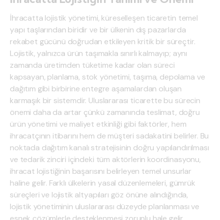
İhracatta lojistik yönetimi, küreselleşen ticaretin temel
yapı taşlarından biridir ve bir ülkenin dış pazarlarda
rekabet gücünü doğrudan etkileyen kritik bir süreçtir.
Lojistik, yalnızca ürün taşımakla sınırlı kalmayıp; aynı
zamanda üretimden tüketime kadar olan süreci
kapsayan, planlama, stok yönetimi, taşıma, depolama ve
dağıtım gibi birbirine entegre aşamalardan oluşan
karmaşık bir sistemdir. Uluslararası ticarette bu sürecin
önemi daha da artar çünkü zamanında teslimat, doğru
ürün yönetimi ve maliyet etkinliği gibi faktörler, hem
ihracatçının itibarını hem de müşteri sadakatini belirler. Bu
noktada dağıtım kanalı stratejisinin doğru yapılandırılması
ve tedarik zinciri içindeki tüm aktörlerin koordinasyonu,
ihracat lojistiğinin başarısını belirleyen temel unsurlar
haline gelir. Farklı ülkelerin yasal düzenlemeleri, gümrük
süreçleri ve lojistik altyapıları göz önüne alındığında,
lojistik yönetiminin uluslararası düzeyde planlanması ve
esnek çözümlerle desteklenmesi zorunlu hale gelir.